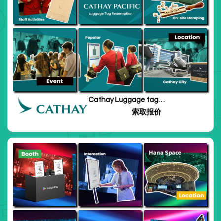
Cathay Luggage tag
redemption
索取报价