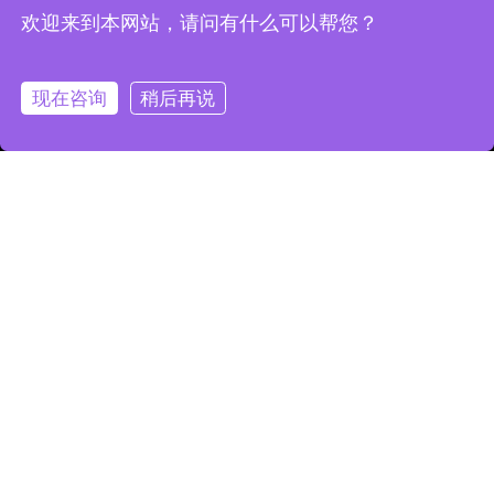
欢迎来到本网站，请问有什么可以帮您？
索取报价
现在咨询
稍后再说
首页
摊位
产品
项目参考
活动与场合
功能特色
套餐
索取报价
图集
常见问题
联络我们
联络我们
Email:
sales@igpgift.com
电话:
184 2069 5340
深圳市创艺成礼品有限公司
粤ICP备18154092号-1